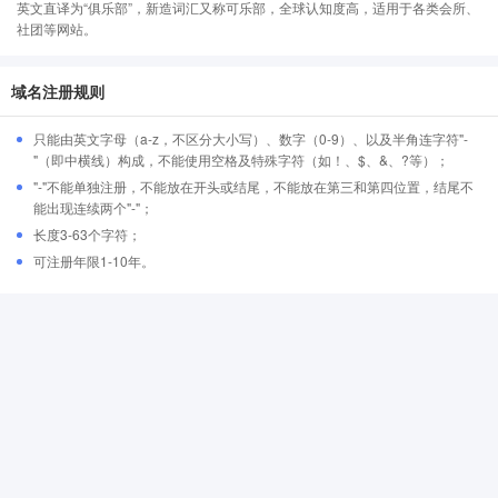
英文直译为“俱乐部”，新造词汇又称可乐部，全球认知度高，适用于各类会所、
社团等网站。
域名注册规则
只能由英文字母（a-z，不区分大小写）、数字（0-9）、以及半角连字符"-
"（即中横线）构成，不能使用空格及特殊字符（如！、$、&、?等）；
"-"不能单独注册，不能放在开头或结尾，不能放在第三和第四位置，结尾不
能出现连续两个"-"；
长度3-63个字符；
可注册年限1-10年。