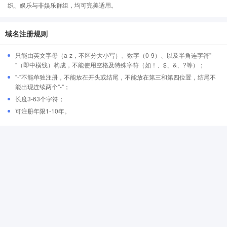
织、娱乐与非娱乐群组，均可完美适用。
域名注册规则
只能由英文字母（a-z，不区分大小写）、数字（0-9）、以及半角连字符"-
"（即中横线）构成，不能使用空格及特殊字符（如！、$、&、?等）；
"-"不能单独注册，不能放在开头或结尾，不能放在第三和第四位置，结尾不
能出现连续两个"-"；
长度3-63个字符；
可注册年限1-10年。